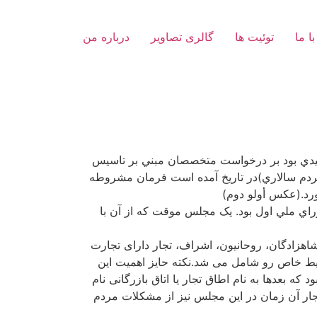
با ما
توئیت ها
گالری تصاویر
درباره من
ا كرد كه مهر تأييدي بود بر درخواست متخصصان مبني بر تاسيس
دم سالاري)در تاريخ آمده است فرمان مشروطه
ي ملي اول بود. یک مجلس موقت که از آن با
تجار و کسبه و صنعتگران،روسای اصناف بازارتهران و روحانیون بودند که بر اساس این قانون 6طبقه: شاهزادگان، روحانیون، اشراف، تجار دارای تجارت
ایط خاص رو شامل می شد.نكته حايز اهميت اين
که بعدها به نام اطاق تجار یا اتاق بازرگانی نام
تجار آن زمان در اين مجلس نيز از مشكلات مردم