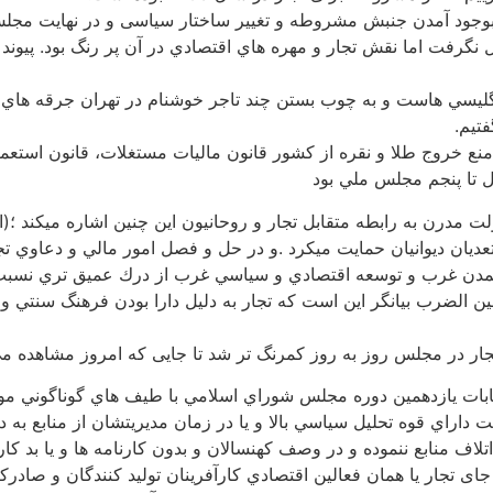
بوجود آمدن جنبش مشروطه و تغییر ساختار سیاسی و در نهایت مجلس
گرفت اما نقش تجار و مهره هاي اقتصادي در آن پر رنگ بود. پيوند 
نگليسي هاست و به چوب بستن چند تاجر خوشنام در تهران جرقه هاي ا
فتیم.
ع خروج طلا و نقره از كشور قانون ماليات مستغلات، قانون استعما
ل تا پنجم مجلس ملي بود
مدرن به رابطه متقابل تجار و روحانيون اين چنين اشاره ميكند ؛(از
تعديان ديوانيان حمايت ميكرد .و در حل و فصل امور مالي و دعاوي ت
مدن غرب و توسعه اقتصادي و سياسي غرب از درك عميق تري نسبت به
 الضرب بيانگر اين است كه تجار به دليل دارا بودن فرهنگ سنتي و 
ر در مجلس روز به روز کمرنگ تر شد تا جایی که امروز مشاهده می کن
ن انتخابات يازدهمين دوره مجلس شوراي اسلامي با طيف هاي گوناگون
فت داراي قوه تحليل سياسي بالا و يا در زمان مديريتشان از منابع به
اتلاف منابع ننموده و در وصف كهنسالان و بدون كارنامه ها و يا بد كا
جای تجار یا همان فعالين اقتصادي كارآفرينان توليد كنندگان و صا