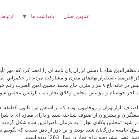
عناوین اصلی
یادداشت ها
ارتباط 
ز مرداد داغ سال ١٢٨٥ تهران بود كه مظفرالدين شاه با دستي لرزان پاي نامه اي را امض
درتمند ،استقرار نهادهاي مدرن و مشاركت مردم در حكمراني (مر
الضرب رقم خورد.(عكس أولو دوم)
 تاجر خوشنام و مؤسس مجلس وكلاي تجار نايب الرئيس مجلس شورا
‎نمایندگان آن عمدتا 
صنعتگران و پیشروان از صنوف شناخته شده و دارای مغازه ای با شر
 صادر شود “مجلس وكلاي تجار ” به فرمان ناصرالدين شاه شكل گرفته بود 
وق جامعه بازرگانان شده بودند و اين دور از ذهن نيست كه بگوييم 
صر مشروطه برای تجار در سال 1263 بوده است.