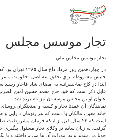
رش
ه
حتوا
تجار موسس مجلس
تجار موسس مجلس ملي
در چهاردهمين رو
جنبش مشروطه براي تحقق سه اصل ؛حكومت متمركز ق
ابتدا در كاخ صاحبقرانيه به امضاي شاه قاجار رسيد سپس در خانه باغ ٨ هزار متري حاج محمد حسين امين 
قابل ذكر است كه خود حاج محمد حسين امين الضرب
عنوان اولین مجلس موسسان نیز نام برده شد.
خانه معین، مالکان با دست کم هزارتومان دارایی و 
است كه ٢٣ سال قبل از اينكه فرمان مشروطيت
گرفت. به زبان ساده تر وكلاي تجار مسئول پيگيري حق
جويا مي شدند و به امورات آن ها مي پرداختند و یا بگوییم ع