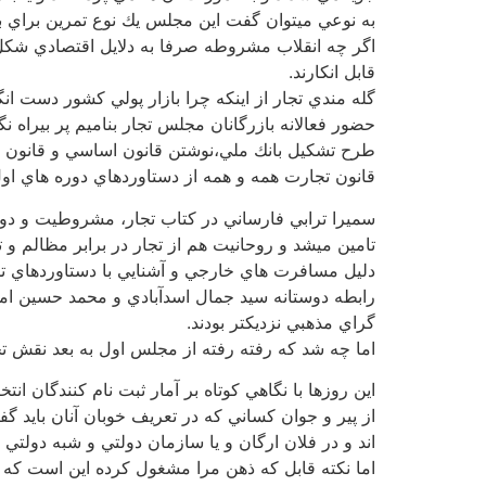
به نوعي ميتوان گفت اين مجلس يك نوع تمرين براي 
اگر چه انقلاب مشروطه صرفا به دلايل اقتصادي شكل ن
قابل انكارند.
گله مندي تجار از اينكه چرا بازار پولي كشور دست ا
حضور فعالانه بازرگانان مجلس تجار بنامیم پر بیراه نگ
طرح تشكيل بانك ملي،نوشتن قانون اساسي و قانون من
قانون تجارت همه و همه از دستاوردهاي دوره هاي او
سميرا ترابي فارساني در كتاب تجار، مشروطيت و دولت 
تامين ميشد و روحانيت هم از تجار در برابر مظالم و 
دليل مسافرت هاي خارجي و آشنايي با دستاوردهاي ت
رابطه دوستانه سيد جمال اسدآبادي و محمد حسين امين
گراي مذهبي نزديكتر بودند.
اما چه شد که رفته رفته از مجلس اول به بعد نقش تجا
اين روزها با نگاهي كوتاه بر آمار ثبت نام كنندگا
از پير و جوان كساني كه در تعريف خوبان آنان بايد گ
اند و در فلان ارگان و يا سازمان دولتي و شبه دولتي 
اما نكته قابل كه ذهن مرا مشغول كرده این است که 