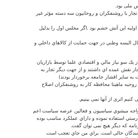
 ملی بود.
تجار با روشنفكران و روحانيون سه دسته مؤثر غير
وليه اين آتش خشم بود .اگر مجلس اول را بدليل
ل البسه وطني در جهت حمايت از كالاهاي داخلي و
 يك سو نياز مالي و اقتصادي علما توسط بازاريان
جار نقش عمده اي داشتند و از جهت ديگر تجار به
 ساير اقشار جامعه برخوردار بودند)
روحيه ماهيتا محافظه كار به روشنفكران اصلاح
یم اثری از آنها نمی بینیم.
ي مواجه ميشوي سياسيون و فعالين عرصه سياست اعم
 درستي استفاده نموده و داراي عملكرد مناسب بوده
رنامه كه ديگر هيچ نمی توان گفت.
دركنندگان خالی است. براي من جاي تعجب است