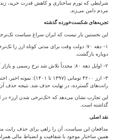
شرایطی که تورم ساختاری و کاهش قدرت خرید، زندگی
مردم دامن می‌زند.
تجربه‌های شکست‌خورده گذشته
این نخستین بار نیست که ایران سراغ سیاست تک‌نرخ
۱- دهه ۷۰: دولت وقت برای مدتی کوتاه ارز ر
دوباره بازگشت.
۲- اوایل دهه ۸۰: مجدداً تلاش شد نرخ رسمی و بازار آزاد یکسان‌سازی شود. اما چون زیرساخت‌ها و انضباط مالی وجود نداشت، فاصله نرخ‌ها باز هم به سرعت افزایش یافت.
۳- ارز ۴۲۰۰ تومانی (
رانت‌های گسترده، در نهایت حذف شد. نتیجه حذف آ
این تجارب نشان می‌دهد که «تک‌نرخی شدن ارز» در اقت
گذاشته است.
نقد اصلی
مدافعان این سیاست، آن را راهی برای حذف رانت مع
همین ساختار موجود با شفافیت و انضباط مالی همراه شو