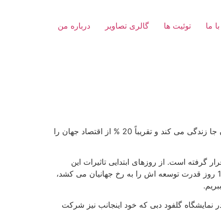
با ما
توئیت ها
گالری تصاویر
درباره من
در بین کشورهای جهان کشوری که تقریبا 20 % جمعیت جهان را در خود جای داده یعنی از هر 5 نفر در جهان یک نفر در آن جا زندگی می کند و تقریباً 20 % از اقتصاد جهان را
ن قرار گرفته است. از روزهای ابتدایی تاثیرات این
ویروس به اقتصاد جهان می گذرد و امروز ما باید از چین بیاموزیم که چطور در اوج بحران با ساختن بیمارستانی فقط در 10 روز قدرت توسعه اش را به رخ جهانیان می کشد،
بریم.
ر نمایشگاه گلفود دبی که خود اینجانب نیز شرکت